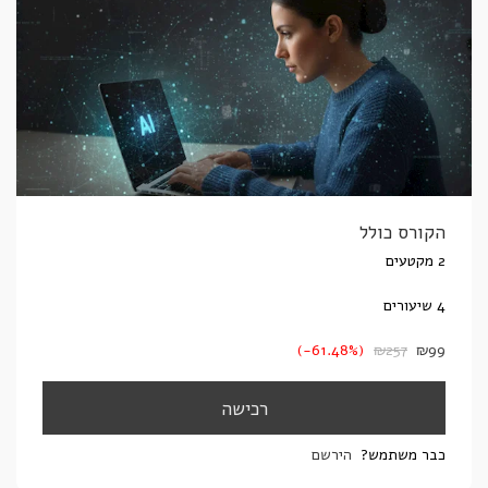
הקורס כולל
2 מקטעים
4 שיעורים
(-61.48%)
₪
257
₪
99
רכישה
כבר משתמש?
הירשם